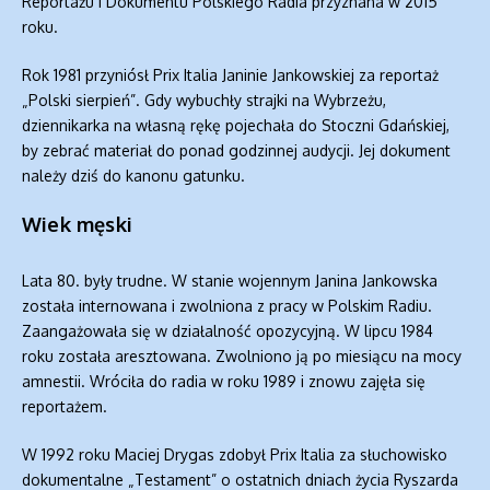
Reportażu i Dokumentu Polskiego Radia przyznana w 2015
roku.
Rok 1981 przyniósł Prix Italia Janinie Jankowskiej za reportaż
„Polski sierpień”. Gdy wybuchły strajki na Wybrzeżu,
dziennikarka na własną rękę pojechała do Stoczni Gdańskiej,
by zebrać materiał do ponad godzinnej audycji. Jej dokument
należy dziś do kanonu gatunku.
Wiek męski
Lata 80. były trudne. W stanie wojennym Janina Jankowska
została internowana i zwolniona z pracy w Polskim Radiu.
Zaangażowała się w działalność opozycyjną. W lipcu 1984
roku została aresztowana. Zwolniono ją po miesiącu na mocy
amnestii. Wróciła do radia w roku 1989 i znowu zajęła się
reportażem.
W 1992 roku Maciej Drygas zdobył Prix Italia za słuchowisko
dokumentalne „Testament” o ostatnich dniach życia Ryszarda