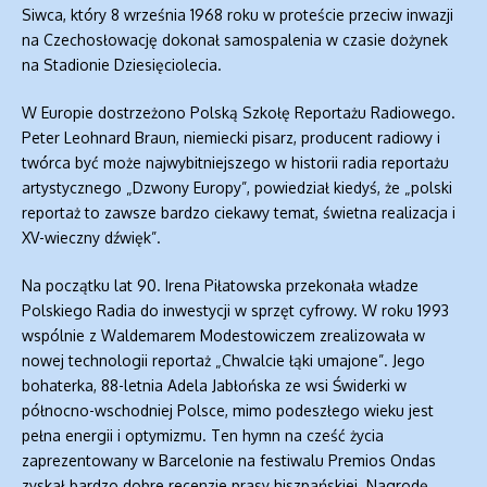
Siwca, który 8 września 1968 roku w proteście przeciw inwazji
na Czechosłowację dokonał samospalenia w czasie dożynek
na Stadionie Dziesięciolecia.
W Europie dostrzeżono Polską Szkołę Reportażu Radiowego.
Peter Leohnard Braun, niemiecki pisarz, producent radiowy i
twórca być może najwybitniejszego w historii radia reportażu
artystycznego „Dzwony Europy”, powiedział kiedyś, że „polski
reportaż to zawsze bardzo ciekawy temat, świetna realizacja i
XV-wieczny dźwięk”.
Na początku lat 90. Irena Piłatowska przekonała władze
Polskiego Radia do inwestycji w sprzęt cyfrowy. W roku 1993
wspólnie z Waldemarem Modestowiczem zrealizowała w
nowej technologii reportaż „Chwalcie łąki umajone”. Jego
bohaterka, 88-letnia Adela Jabłońska ze wsi Świderki w
północno-wschodniej Polsce, mimo podeszłego wieku jest
pełna energii i optymizmu. Ten hymn na cześć życia
zaprezentowany w Barcelonie na festiwalu Premios Ondas
zyskał bardzo dobre recenzje prasy hiszpańskiej. Nagrodę