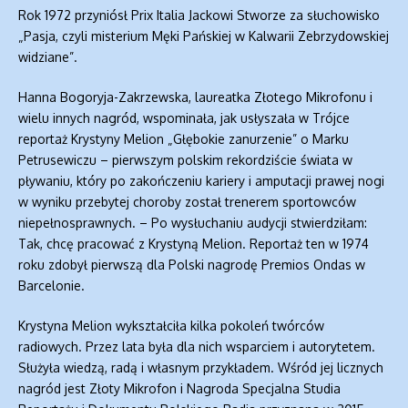
Rok 1972 przyniósł Prix Italia Jackowi Stworze za słuchowisko
„Pasja, czyli misterium Męki Pańskiej w Kalwarii Zebrzydowskiej
widziane”.
Hanna Bogoryja-Zakrzewska, laureatka Złotego Mikrofonu i
wielu innych nagród, wspominała, jak usłyszała w Trójce
reportaż Krystyny Melion „Głębokie zanurzenie” o Marku
Petrusewiczu – pierwszym polskim rekordziście świata w
pływaniu, który po zakończeniu kariery i amputacji prawej nogi
w wyniku przebytej choroby został trenerem sportowców
niepełnosprawnych. – Po wysłuchaniu audycji stwierdziłam:
Tak, chcę pracować z Krystyną Melion. Reportaż ten w 1974
roku zdobył pierwszą dla Polski nagrodę Premios Ondas w
Barcelonie.
Krystyna Melion wykształciła kilka pokoleń twórców
radiowych. Przez lata była dla nich wsparciem i autorytetem.
Służyła wiedzą, radą i własnym przykładem. Wśród jej licznych
nagród jest Złoty Mikrofon i Nagroda Specjalna Studia