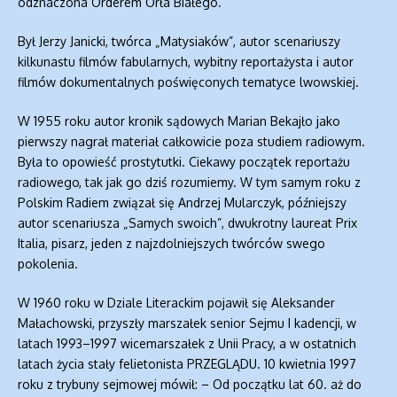
odznaczona Orderem Orła Białego.
Był Jerzy Janicki, twórca „Matysiaków”, autor scenariuszy
kilkunastu filmów fabularnych, wybitny reportażysta i autor
filmów dokumentalnych poświęconych tematyce lwowskiej.
W 1955 roku autor kronik sądowych Marian Bekajło jako
pierwszy nagrał materiał całkowicie poza studiem radiowym.
Była to opowieść prostytutki. Ciekawy początek reportażu
radiowego, tak jak go dziś rozumiemy. W tym samym roku z
Polskim Radiem związał się Andrzej Mularczyk, późniejszy
autor scenariusza „Samych swoich”, dwukrotny laureat Prix
Italia, pisarz, jeden z najzdolniejszych twórców swego
pokolenia.
W 1960 roku w Dziale Literackim pojawił się Aleksander
Małachowski, przyszły marszałek senior Sejmu I kadencji, w
latach 1993–1997 wicemarszałek z Unii Pracy, a w ostatnich
latach życia stały felietonista PRZEGLĄDU. 10 kwietnia 1997
roku z trybuny sejmowej mówił: – Od początku lat 60. aż do