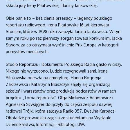
składu jury Ireny Piłatowskiej i Janiny Jankowskiej.
Obie panie to – bez cienia przesady – legendy polskiego
reportażu radiowego. Irena Piłatowska 16 lat kierowała
Studiem, które w 1998 roku założyła Janina Jankowska. W tym
samym roku po raz pierwszy zorganizowała konkurs im. Jacka
Stwory, za co otrzymała wyróżnienie Prix Europa w kategorii
pomysłów medialnych.
Studio Reportażu i Dokumentu Polskiego Radia gasło w ciszy.
Nikogo nie wyrzucono. Ludzie rezygnowali sami. Irena
Piłatowska odeszła na emeryturę. Hanna Bogoryja-
Zakrzewska i Katarzyna Błaszczyk zajęły się organizacją
szkoleń i warsztatów oraz produkcją podcastów w ramach
projektu „Torba reportera”. Olga Mickiewicz-Adamowicz i
Agnieszka Szwajgier dołączyły do części zespołu dawnej
radiowej Trójki, która założyła Radio 357. Ewelina Karpacz-
Oboładze prowadziła zajęcia ze studentami na Wydziale
Dziennikarstwa, Informacji i Bibliologii UW.