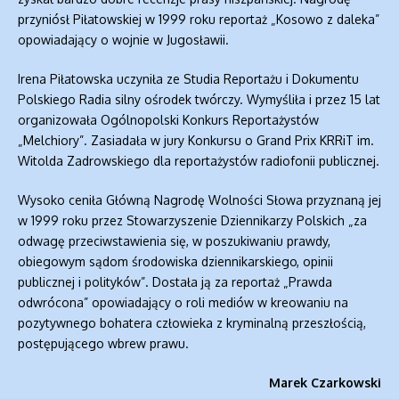
przyniósł Piłatowskiej w 1999 roku reportaż „Kosowo z daleka”
opowiadający o wojnie w Jugosławii.
Irena Piłatowska uczyniła ze Studia Reportażu i Dokumentu
Polskiego Radia silny ośrodek twórczy. Wymyśliła i przez 15 lat
organizowała Ogólnopolski Konkurs Reportażystów
„Melchiory”. Zasiadała w jury Konkursu o Grand Prix KRRiT im.
Witolda Zadrowskiego dla reportażystów radiofonii publicznej.
Wysoko ceniła Główną Nagrodę Wolności Słowa przyznaną jej
w 1999 roku przez Stowarzyszenie Dziennikarzy Polskich „za
odwagę przeciwstawienia się, w poszukiwaniu prawdy,
obiegowym sądom środowiska dziennikarskiego, opinii
Dołącz do newslettera
publicznej i polityków”. Dostała ją za reportaż „Prawda
Stowarzyszenia Dziennikarzy RP
odwrócona” opowiadający o roli mediów w kreowaniu na
Dolny Śląsk
pozytywnego bohatera człowieka z kryminalną przeszłością,
postępującego wbrew prawu.
Otrzymuj informacje o nowych
Marek Czarkowski
publikacjach,wydarzeniach i komunikatach.