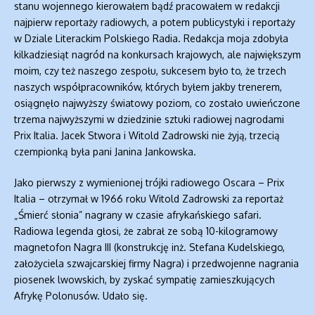
stanu wojennego kierowałem bądź pracowałem w redakcji
najpierw reportaży radiowych, a potem publicystyki i reportaży
w Dziale Literackim Polskiego Radia. Redakcja moja zdobyła
kilkadziesiąt nagród na konkursach krajowych, ale największym
moim, czy też naszego zespołu, sukcesem było to, że trzech
naszych współpracowników, których byłem jakby trenerem,
osiągnęło najwyższy światowy poziom, co zostało uwieńczone
trzema najwyższymi w dziedzinie sztuki radiowej nagrodami
Prix Italia. Jacek Stwora i Witold Zadrowski nie żyją, trzecią
czempionką była pani Janina Jankowska.
Jako pierwszy z wymienionej trójki radiowego Oscara – Prix
Italia – otrzymał w 1966 roku Witold Zadrowski za reportaż
„Śmierć słonia” nagrany w czasie afrykańskiego safari.
Radiowa legenda głosi, że zabrał ze sobą 10-kilogramowy
magnetofon Nagra III (konstrukcję inż. Stefana Kudelskiego,
założyciela szwajcarskiej firmy Nagra) i przedwojenne nagrania
piosenek lwowskich, by zyskać sympatię zamieszkujących
Afrykę Polonusów. Udało się.