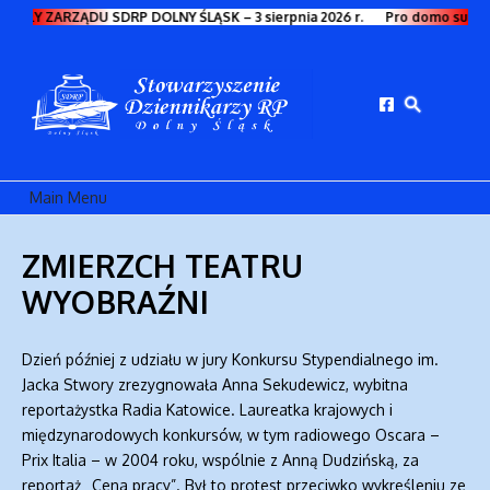
Przejdź do treści
WAŁY ZARZĄDU SDRP DOLNY ŚLĄSK – 3 sierpnia 2026 r.
Pro domo sua
Main Menu
ZMIERZCH TEATRU
WYOBRAŹNI
Dzień później z udziału w jury Konkursu Stypendialnego im.
Jacka Stwory zrezygnowała Anna Sekudewicz, wybitna
reportażystka Radia Katowice. Laureatka krajowych i
międzynarodowych konkursów, w tym radiowego Oscara –
Prix Italia – w 2004 roku, wspólnie z Anną Dudzińską, za
reportaż „Cena pracy”. Był to protest przeciwko wykreśleniu ze