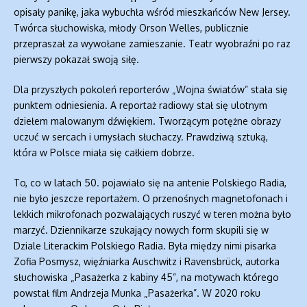
opisały panikę, jaka wybuchła wśród mieszkańców New Jersey.
Twórca słuchowiska, młody Orson Welles, publicznie
przepraszał za wywołane zamieszanie. Teatr wyobraźni po raz
pierwszy pokazał swoją siłę.
Dla przyszłych pokoleń reporterów „Wojna światów” stała się
punktem odniesienia. A reportaż radiowy stał się ulotnym
dziełem malowanym dźwiękiem. Tworzącym potężne obrazy
uczuć w sercach i umysłach słuchaczy. Prawdziwą sztuką,
która w Polsce miała się całkiem dobrze.
To, co w latach 50. pojawiało się na antenie Polskiego Radia,
nie było jeszcze reportażem. O przenośnych magnetofonach i
lekkich mikrofonach pozwalających ruszyć w teren można było
marzyć. Dziennikarze szukający nowych form skupili się w
Dziale Literackim Polskiego Radia. Była między nimi pisarka
Zofia Posmysz, więźniarka Auschwitz i Ravensbrück, autorka
słuchowiska „Pasażerka z kabiny 45”, na motywach którego
powstał film Andrzeja Munka „Pasażerka”. W 2020 roku