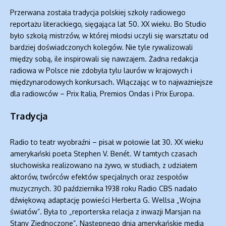
Przerwana została tradycja polskiej szkoły radiowego
reportażu literackiego, sięgająca lat 50. XX wieku. Bo Studio
było szkołą mistrzów, w której młodsi uczyli się warsztatu od
bardziej doświadczonych kolegów. Nie tyle rywalizowali
między sobą, ile inspirowali się nawzajem. Żadna redakcja
radiowa w Polsce nie zdobyła tylu laurów w krajowych i
międzynarodowych konkursach. Włączając w to najważniejsze
dla radiowców – Prix Italia, Premios Ondas i Prix Europa.
Tradycja
Radio to teatr wyobraźni – pisał w połowie lat 30. XX wieku
amerykański poeta Stephen V. Benét. W tamtych czasach
słuchowiska realizowano na żywo, w studiach, z udziałem
aktorów, twórców efektów specjalnych oraz zespołów
muzycznych. 30 października 1938 roku Radio CBS nadało
dźwiękową adaptację powieści Herberta G. Wellsa „Wojna
światów”. Była to „reporterska relacja z inwazji Marsjan na
Stany Zjednoczone”. Następnego dnia amerykańskie media