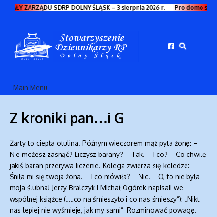
Przejdź do treści
HWAŁY ZARZĄDU SDRP DOLNY ŚLĄSK – 3 sierpnia 2026 r.
Pro domo sua
Main Menu
Z kroniki pan…i G
Żarty to ciepła otulina. Późnym wieczorem mąż pyta żonę: –
Nie możesz zasnąć? Liczysz barany? – Tak. – I co? – Co chwilę
jakiś baran przerywa liczenie. Kolega zwierza się koledze: –
Śniła mi się twoja żona. – I co mówiła? – Nic. – O, to nie była
moja ślubna! Jerzy Bralczyk i Michał Ogórek napisali we
wspólnej książce („…co na śmieszyło i co nas śmieszy”): „Nikt
nas lepiej nie wyśmieje, jak my sami”. Rozminować powagę.