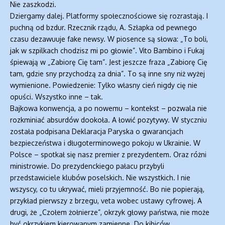
Nie zaszkodzi.
Dziergamy dalej. Platformy społecznościowe się rozrastają. I
puchną od bzdur. Rzecznik rządu, A. Szłapka od pewnego
czasu dezawuuje fake newsy. W piosence są słowa: „To boli,
jak w szpilkach chodzisz mi po głowie”. Vito Bambino i Fukaj
śpiewają w „Zabiorę Cię tam”. Jest jeszcze fraza „Zabiorę Cię
tam, gdzie sny przychodzą za dnia”. To są inne sny niż wyżej
wymienione. Powiedzenie: Tylko własny cień nigdy cię nie
opuści. Wszystko inne – tak.
Bajkowa konwencja, a po nowemu – kontekst – pozwala nie
rozkminiać absurdów dookoła. A łowić pozytywy. W styczniu
została podpisana Deklaracja Paryska o gwarancjach
bezpieczeństwa i długoterminowego pokoju w Ukrainie. W
Polsce – spotkał się nasz premier z prezydentem. Oraz różni
ministrowie. Do prezydenckiego pałacu przybyli
przedstawiciele klubów poselskich. Nie wszystkich. I nie
wszyscy, co tu ukrywać, mieli przyjemność. Bo nie popierają,
przykład pierwszy z brzegu, veta wobec ustawy cyfrowej. A
drugi, że „Czołem żołnierze”, okrzyk głowy państwa, nie może
być okrzykiem kierowanym zamienne. Do kibiców.