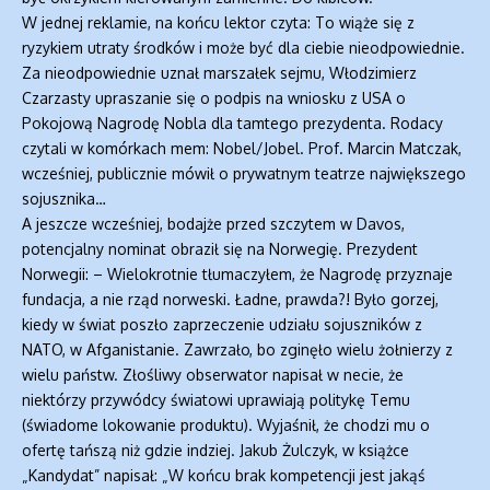
W jednej reklamie, na końcu lektor czyta: To wiąże się z
ryzykiem utraty środków i może być dla ciebie nieodpowiednie.
Za nieodpowiednie uznał marszałek sejmu, Włodzimierz
Czarzasty upraszanie się o podpis na wniosku z USA o
Pokojową Nagrodę Nobla dla tamtego prezydenta. Rodacy
czytali w komórkach mem: Nobel/Jobel. Prof. Marcin Matczak,
wcześniej, publicznie mówił o prywatnym teatrze największego
sojusznika…
A jeszcze wcześniej, bodajże przed szczytem w Davos,
potencjalny nominat obraził się na Norwegię. Prezydent
Norwegii: – Wielokrotnie tłumaczyłem, że Nagrodę przyznaje
fundacja, a nie rząd norweski. Ładne, prawda?! Było gorzej,
kiedy w świat poszło zaprzeczenie udziału sojuszników z
NATO, w Afganistanie. Zawrzało, bo zginęło wielu żołnierzy z
wielu państw. Złośliwy obserwator napisał w necie, że
niektórzy przywódcy światowi uprawiają politykę Temu
(świadome lokowanie produktu). Wyjaśnił, że chodzi mu o
ofertę tańszą niż gdzie indziej. Jakub Żulczyk, w książce
„Kandydat” napisał: „W końcu brak kompetencji jest jakąś