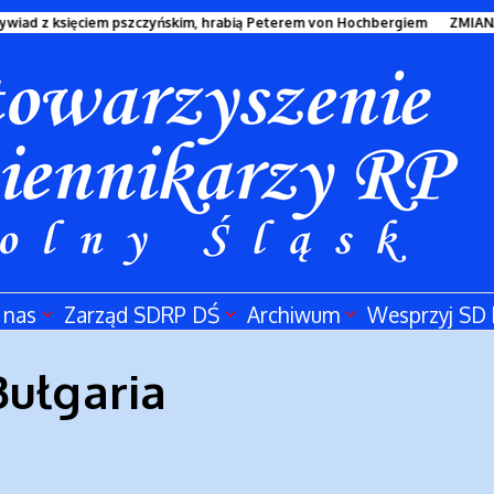
wiad z księciem pszczyńskim, hrabią Peterem von Hochbergiem
ZMIANA
 nas
Zarząd SDRP DŚ
Archiwum
Wesprzyj SD
Bułgaria