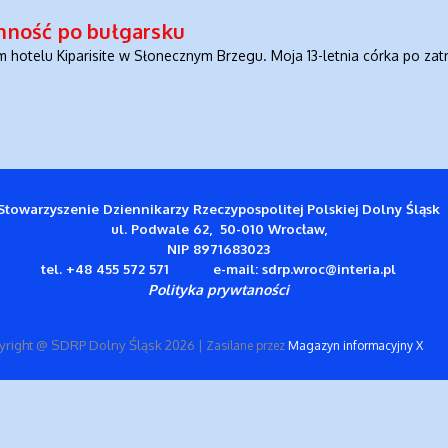
inność po bułgarsku
hotelu Kiparisite w Słonecznym Brzegu. Moja 13-letnia córka po zat
Stowarzyszenie Dziennikarzy Rzeczypospolitej Polskiej Dolny Śląsk
ul. Podwale 62,
50-010 Wrocław,
NIP 8971683023
tel. +48 455 572 571 e-mail: sdrp.wroc@interia.pl
Polityka prywtaności
yright @ SDRP Dolny Śląsk 2026
| Zasilane przez
Magazyn informacyjny X