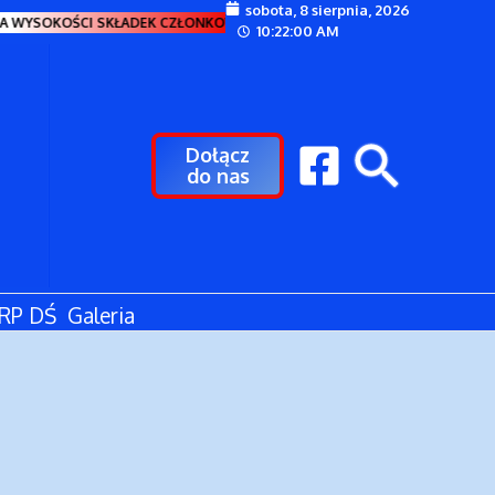
sobota, 8 sierpnia, 2026
 WYSOKOŚCI SKŁADEK CZŁONKOWSKICH SDRP OD 1 STYCZNIA 2024 ROKU
10:22:01 AM
Dołącz
do nas
 RP DŚ
Galeria