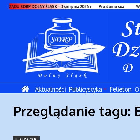
Przejdź do treści
ARZĄDU SDRP DOLNY ŚLĄSK – 3 sierpnia 2026 r.
Pro domo sua
Wy
Aktualności
Publicystyka
Felieton
O
Przeglądanie tagu: 
Interwencje