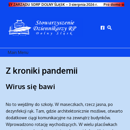
Przejdź do treści
HWAŁY ZARZĄDU SDRP DOLNY ŚLĄSK – 3 sierpnia 2026 r.
Pro domo sua
Main Menu
Z kroniki pandemii
Wirus się bawi
No to wejdźmy do szkoły. W maseczkach, rzecz jasna, po
dezynfekcji rąk. Tam, gdzie architektonicznie możliwe, otwarto
dodatkowe ciągi komunikacyjne na zewnątrz budynków.
Wprowadzono rotację wychodzących. W wielu placówkach