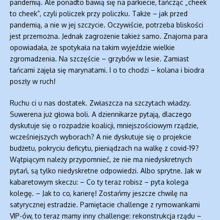
pandemią. Ale ponadto bawią się na parkiecie, tańcząc „cheek
to cheek”, czyli policzek przy policzku. Także – jak przed
pandemią, a nie w jej szczycie. Oczywiście, potrzeba bliskości
jest przemożna. Jednak zagrożenie takież samo. Znajoma para
opowiadała, że spotykała na takim wyjeździe wielkie
zgromadzenia. Na szczęście – grzybów w lesie. Zamiast
tańcami zajęła się marynatami. I o to chodzi – kolana i biodra
poszły w ruch!
Ruchu ci u nas dostatek. Zwłaszcza na szczytach władzy.
Suwerena już głowa boli. A dziennikarze pytają, dlaczego
dyskutuje się o rozpadzie koalicji, mniejszościowym rządzie,
wcześniejszych wyborach? A nie dyskutuje się o projekcie
budżetu, pokryciu deficytu, pieniądzach na walkę z covid-19?
Wątpiącym należy przypomnieć, że nie ma niedyskretnych
pytań, są tylko niedyskretne odpowiedzi. Albo sprytne. Jak w
kabaretowym skeczu: – Co ty teraz robisz – pyta kolega
kolegę. – Jak to co, karierę! Zostańmy jeszcze chwilę na
satyrycznej estradzie. Pamiętacie challenge z rymowankami
VIP-ów, to teraz mamy inny challenge: rekonstrukcja rządu –