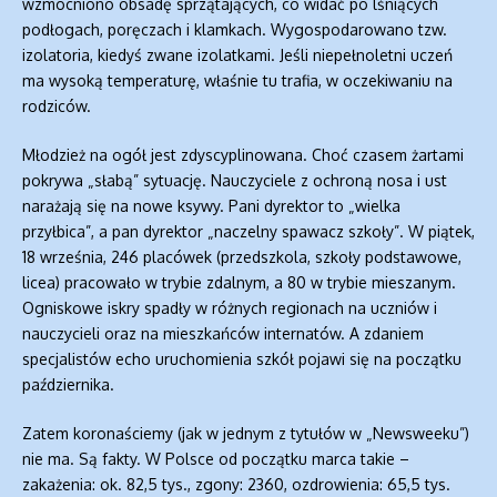
wzmocniono obsadę sprzątających, co widać po lśniących
podłogach, poręczach i klamkach. Wygospodarowano tzw.
izolatoria, kiedyś zwane izolatkami. Jeśli niepełnoletni uczeń
ma wysoką temperaturę, właśnie tu trafia, w oczekiwaniu na
rodziców.
Młodzież na ogół jest zdyscyplinowana. Choć czasem żartami
pokrywa „słabą” sytuację. Nauczyciele z ochroną nosa i ust
narażają się na nowe ksywy. Pani dyrektor to „wielka
przyłbica”, a pan dyrektor „naczelny spawacz szkoły”. W piątek,
18 września, 246 placówek (przedszkola, szkoły podstawowe,
licea) pracowało w trybie zdalnym, a 80 w trybie mieszanym.
Ogniskowe iskry spadły w różnych regionach na uczniów i
nauczycieli oraz na mieszkańców internatów. A zdaniem
specjalistów echo uruchomienia szkół pojawi się na początku
października.
Zatem koronaściemy (jak w jednym z tytułów w „Newsweeku”)
nie ma. Są fakty. W Polsce od początku marca takie –
zakażenia: ok. 82,5 tys., zgony: 2360, ozdrowienia: 65,5 tys.