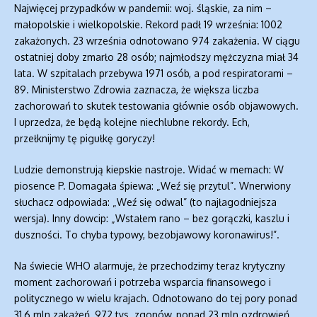
Najwięcej przypadków w pandemii: woj. śląskie, za nim –
małopolskie i wielkopolskie. Rekord padł 19 września: 1002
zakażonych. 23 września odnotowano 974 zakażenia. W ciągu
ostatniej doby zmarło 28 osób; najmłodszy mężczyzna miał 34
lata. W szpitalach przebywa 1971 osób, a pod respiratorami –
89. Ministerstwo Zdrowia zaznacza, że większa liczba
zachorowań to skutek testowania głównie osób objawowych.
I uprzedza, że będą kolejne niechlubne rekordy. Ech,
przełknijmy tę pigułkę goryczy!
Ludzie demonstrują kiepskie nastroje. Widać w memach: W
piosence P. Domagała śpiewa: „Weź się przytul”. Wnerwiony
słuchacz odpowiada: „Weź się odwal” (to najłagodniejsza
wersja). Inny dowcip: „Wstałem rano – bez gorączki, kaszlu i
duszności. To chyba typowy, bezobjawowy koronawirus!”.
Na świecie WHO alarmuje, że przechodzimy teraz krytyczny
moment zachorowań i potrzeba wsparcia finansowego i
politycznego w wielu krajach. Odnotowano do tej pory ponad
31,6 mln zakażeń, 972 tys. zgonów, ponad 23 mln ozdrowień.