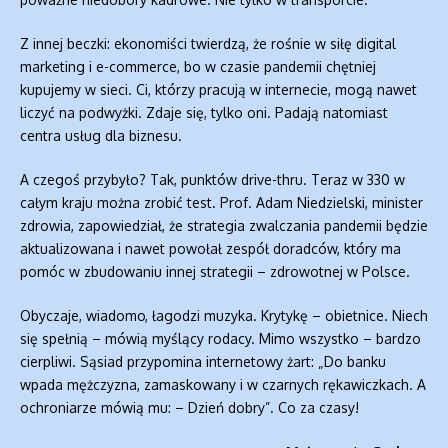
Z innej beczki: ekonomiści twierdzą, że rośnie w siłę digital
marketing i e-commerce, bo w czasie pandemii chętniej
kupujemy w sieci. Ci, którzy pracują w internecie, mogą nawet
liczyć na podwyżki. Zdaje się, tylko oni. Padają natomiast
centra usług dla biznesu.
A czegoś przybyło? Tak, punktów drive-thru. Teraz w 330 w
całym kraju można zrobić test. Prof. Adam Niedzielski, minister
zdrowia, zapowiedział, że strategia zwalczania pandemii będzie
aktualizowana i nawet powołał zespół doradców, który ma
pomóc w zbudowaniu innej strategii – zdrowotnej w Polsce.
Obyczaje, wiadomo, łagodzi muzyka. Krytykę – obietnice. Niech
się spełnią – mówią myślący rodacy. Mimo wszystko – bardzo
cierpliwi. Sąsiad przypomina internetowy żart: „Do banku
wpada mężczyzna, zamaskowany i w czarnych rękawiczkach. A
ochroniarze mówią mu: – Dzień dobry”. Co za czasy!