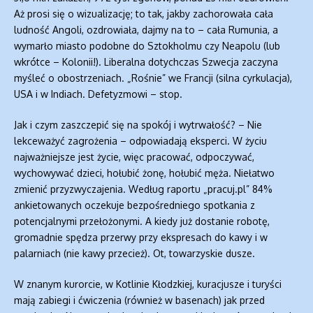
Aż prosi się o wizualizację; to tak, jakby zachorowała cała
ludność Angoli, ozdrowiała, dajmy na to – cała Rumunia, a
wymarło miasto podobne do Sztokholmu czy Neapolu (lub
wkrótce – Kolonii!). Liberalna dotychczas Szwecja zaczyna
myśleć o obostrzeniach. „Rośnie” we Francji (silna cyrkulacja),
USA i w Indiach. Defetyzmowi – stop.
Jak i czym zaszczepić się na spokój i wytrwałość? – Nie
lekceważyć zagrożenia – odpowiadają eksperci. W życiu
najważniejsze jest życie, więc pracować, odpoczywać,
wychowywać dzieci, hołubić żonę, hołubić męża. Niełatwo
zmienić przyzwyczajenia. Według raportu „pracuj.pl” 84%
ankietowanych oczekuje bezpośredniego spotkania z
potencjalnymi przełożonymi. A kiedy już dostanie robotę,
gromadnie spędza przerwy przy ekspresach do kawy i w
palarniach (nie kawy przecież). Ot, towarzyskie dusze.
W znanym kurorcie, w Kotlinie Kłodzkiej, kuracjusze i turyści
mają zabiegi i ćwiczenia (również w basenach) jak przed