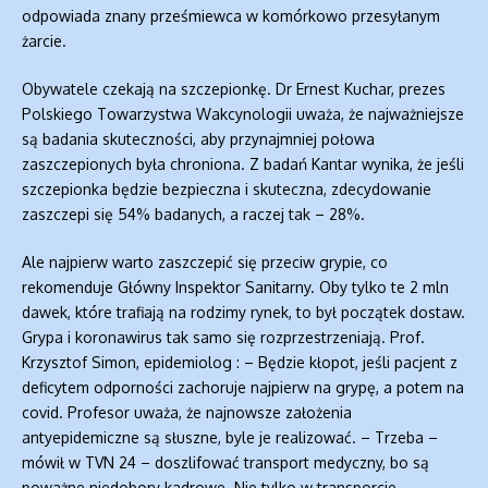
odpowiada znany prześmiewca w komórkowo przesyłanym
żarcie.
Obywatele czekają na szczepionkę. Dr Ernest Kuchar, prezes
Polskiego Towarzystwa Wakcynologii uważa, że najważniejsze
są badania skuteczności, aby przynajmniej połowa
zaszczepionych była chroniona. Z badań Kantar wynika, że jeśli
szczepionka będzie bezpieczna i skuteczna, zdecydowanie
zaszczepi się 54% badanych, a raczej tak – 28%.
Ale najpierw warto zaszczepić się przeciw grypie, co
rekomenduje Główny Inspektor Sanitarny. Oby tylko te 2 mln
dawek, które trafiają na rodzimy rynek, to był początek dostaw.
Grypa i koronawirus tak samo się rozprzestrzeniają. Prof.
Krzysztof Simon, epidemiolog : – Będzie kłopot, jeśli pacjent z
deficytem odporności zachoruje najpierw na grypę, a potem na
covid. Profesor uważa, że najnowsze założenia
antyepidemiczne są słuszne, byle je realizować. – Trzeba –
mówił w TVN 24 – doszlifować transport medyczny, bo są
poważne niedobory kadrowe. Nie tylko w transporcie.