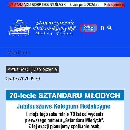
Przejdź do treści
HWAŁY ZARZĄDU SDRP DOLNY ŚLĄSK – 3 sierpnia 2026 r.
Pro domo sua
Dołącz
do nas
Main Menu
Aktualności
Zaproszenia
05/03/2020
15:30