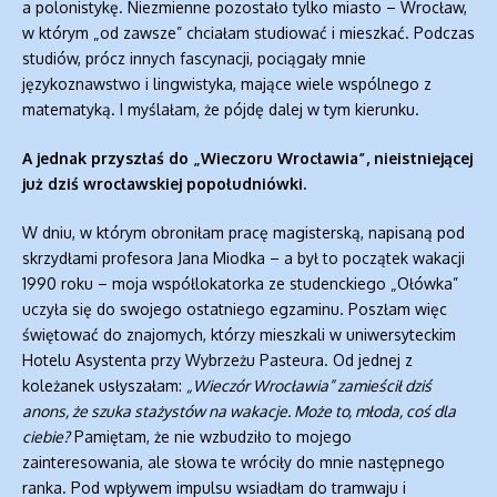
a polonistykę. Niezmienne pozostało tylko miasto – Wrocław,
w którym „od zawsze” chciałam studiować i mieszkać. Podczas
studiów, prócz innych fascynacji, pociągały mnie
językoznawstwo i lingwistyka, mające wiele wspólnego z
matematyką. I myślałam, że pójdę dalej w tym kierunku.
A jednak przyszłaś do „Wieczoru Wrocławia”, nieistniejącej
już dziś wrocławskiej popołudniówki.
W dniu, w którym obroniłam pracę magisterską, napisaną pod
skrzydłami profesora Jana Miodka – a był to początek wakacji
1990 roku – moja współlokatorka ze studenckiego „Ołówka”
uczyła się do swojego ostatniego egzaminu. Poszłam więc
świętować do znajomych, którzy mieszkali w uniwersyteckim
Hotelu Asystenta przy Wybrzeżu Pasteura. Od jednej z
koleżanek usłyszałam:
„Wieczór Wrocławia” zamieścił dziś
anons, że szuka stażystów na wakacje. Może to, młoda, coś dla
ciebie?
Pamiętam, że nie wzbudziło to mojego
zainteresowania, ale słowa te wróciły do mnie następnego
ranka. Pod wpływem impulsu wsiadłam do tramwaju i