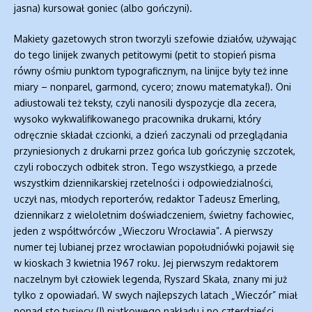
jasna) kursował goniec (albo gończyni).
Makiety gazetowych stron tworzyli szefowie działów, używając
do tego linijek zwanych petitowymi (petit to stopień pisma
równy ośmiu punktom typograficznym, na linijce były też inne
miary – nonparel, garmond, cycero; znowu matematyka!). Oni
adiustowali też teksty, czyli nanosili dyspozycje dla zecera,
wysoko wykwalifikowanego pracownika drukarni, który
odręcznie składał czcionki, a dzień zaczynali od przeglądania
przyniesionych z drukarni przez gońca lub gończynię szczotek,
czyli roboczych odbitek stron. Tego wszystkiego, a przede
wszystkim dziennikarskiej rzetelności i odpowiedzialności,
uczył nas, młodych reporterów, redaktor Tadeusz Emerling,
dziennikarz z wieloletnim doświadczeniem, świetny fachowiec,
jeden z współtwórców „Wieczoru Wrocławia”. A pierwszy
numer tej lubianej przez wrocławian popołudniówki pojawił się
w kioskach 3 kwietnia 1967 roku. Jej pierwszym redaktorem
naczelnym był człowiek legenda, Ryszard Skała, znany mi już
tylko z opowiadań. W swych najlepszych latach „Wieczór” miał
ponad sto tysięcy (!) piątkowego nakładu i po czterdzieści