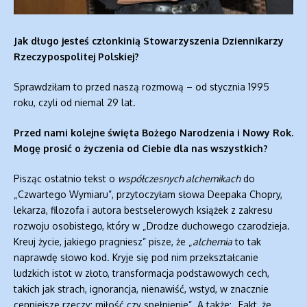
Jak długo jesteś członkinią Stowarzyszenia Dziennikarzy
Rzeczypospolitej Polskiej?
Sprawdziłam to przed naszą rozmową – od stycznia 1995
roku, czyli od niemal 29 lat.
Przed nami kolejne święta Bożego Narodzenia i Nowy Rok.
Mogę prosić o życzenia od Ciebie dla nas wszystkich?
Pisząc ostatnio tekst o
współczesnych alchemikach
do
„Czwartego Wymiaru”, przytoczyłam słowa Deepaka Chopry,
lekarza, filozofa i autora bestselerowych książek z zakresu
rozwoju osobistego, który w „Drodze duchowego czarodzieja.
Kreuj życie, jakiego pragniesz” pisze, że „
alchemia
to tak
naprawdę słowo kod. Kryje się pod nim przekształcanie
ludzkich istot w złoto, transformacja podstawowych cech,
takich jak strach, ignorancja, nienawiść, wstyd, w znacznie
cenniejsze rzeczy: miłość czy spełnienie”. A także: „Fakt, że