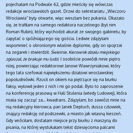
pojechałam na Podwale 62, gdzie mieściły się wówczas
redakcje wrocławskich gazet. Drzwi do sekretariatu „Wieczoru
Wrocławia” były otwarte, więc weszłam bez pukania. Okazało
się, że trafiłam na samego redaktora naczelnego (był nim
Roman Rubin), który wychodził akurat ze swojego gabinetu, by
zapytać o spóźniającego się gościa. Ledwie zdążyłam
wspomnieć o obronionym właśnie dyplomie, gdy on spojrzał
na zegarek i stwierdził:
Świetnie. Kierownik działu miejskiego
zgłaszał, że brakuje mu ludzi
. I osobiście powiódł mnie piętro
niżej, powierzając redaktorowi Janowi Wawrzyniakowi, który
tego lata szefował największemu działowi wrocławskiej
popołudniówki. Rzucił on okiem na piętrzące się na biurku
faksy, wyłowił jeden z nich i mi go podał. Było to zaproszenie
na konferencję prasową w Hali Stulenia (wtedy Ludowej), która
miała się zacząć za… kwadrans. Zdążyłam, bo zawiózł mnie na
nią redakcyjny kierowca, pan Janek Deptuch, dusza człowiek,
znający redakcję od podszewki, a miasto jak własną kieszeń.
Gdy wróciłam, dostałam miejsce przy biurku z maszyną do
pisania, na której wystukałam tekst dziesięcioma palcami