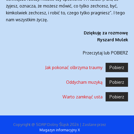
żyjesz, oznacza, że możesz mówić, co tylko zechcesz, być,
Dołącz do newslettera
kimkolwiek zechcesz, i robić to, czego tylko pragniesz”. I tego
Stowarzyszenia Dziennikarzy RP
nam wszystkim życzę.
Dolny Śląsk
Dziękuję za rozmowę
Ryszard Mulek
Otrzymuj informacje o nowych
publikacjach,wydarzeniach i komunikatach.
Przeczytaj lub POBIERZ
Jak pokonać olbrzyma traumy
Pobierz
Oddycham muzyką
Pobierz
Wyrażam zgodę na otrzymywanie newslettera
Stowarzyszenia Dziennikarzy RP Dolny Śląsk oraz
Warto zamknąć usta
Pobierz
zapoznałem/am się z
Polityka prywatności
.
Copyright @ SDRP Dolny Śląsk 2026
| Zasilane przez
Magazyn informacyjny X