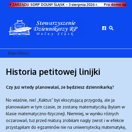
Przejdź do treści
AŁY ZARZĄDU SDRP DOLNY ŚLĄSK – 3 sierpnia 2026 r.
Pro domo sua
Main Menu
Historia petitowej linijki
Czy już wtedy planowałaś, że będziesz dziennikarką?
No właśnie, nie! „Kaktus” był ekscytującą przygodą, ale ja
planowałam w tym czasie, że zostanę matematyczką (byłam w
klasie matematyczno-fizycznej). Niemniej, w wyniku różnych
oczarowań, tuż przed maturą zrobiłam nagły zwrot i w efekcie
przystąpiłam do egzaminów nie na uniwersytecką matematykę,