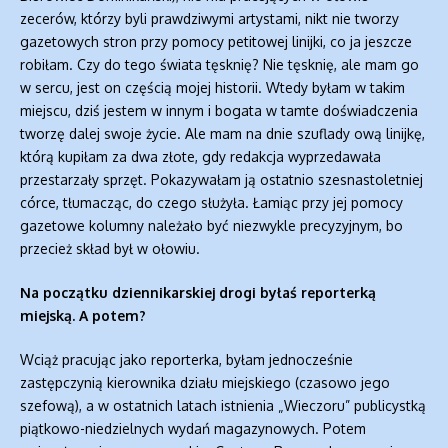
zecerów, którzy byli prawdziwymi artystami, nikt nie tworzy
gazetowych stron przy pomocy petitowej linijki, co ja jeszcze
robiłam. Czy do tego świata tęsknię? Nie tęsknię, ale mam go
w sercu, jest on częścią mojej historii. Wtedy byłam w takim
miejscu, dziś jestem w innym i bogata w tamte doświadczenia
tworzę dalej swoje życie. Ale mam na dnie szuflady ową linijkę,
którą kupiłam za dwa złote, gdy redakcja wyprzedawała
przestarzały sprzęt. Pokazywałam ją ostatnio szesnastoletniej
córce, tłumacząc, do czego służyła. Łamiąc przy jej pomocy
gazetowe kolumny należało być niezwykle precyzyjnym, bo
przecież skład był w ołowiu.
Na początku dziennikarskiej drogi byłaś reporterką
miejską. A potem?
Wciąż pracując jako reporterka, byłam jednocześnie
zastępczynią kierownika działu miejskiego (czasowo jego
szefową), a w ostatnich latach istnienia „Wieczoru” publicystką
piątkowo-niedzielnych wydań magazynowych. Potem