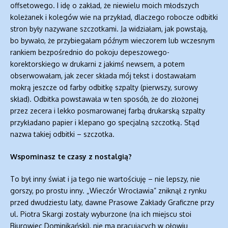
offsetowego. I idę o zakład, że niewielu moich młodszych
koleżanek i kolegów wie na przykład, dlaczego robocze odbitki
stron były nazywane szczotkami. Ja widziałam, jak powstają,
bo bywało, że przybiegałam późnym wieczorem lub wczesnym
rankiem bezpośrednio do pokoju depeszowego-
korektorskiego w drukarni z jakimś newsem, a potem
obserwowałam, jak zecer składa mój tekst i dostawałam
mokrą jeszcze od farby odbitkę szpalty (pierwszy, surowy
skład). Odbitka powstawała w ten sposób, że do złożonej
przez zecera i lekko posmarowanej farbą drukarską szpalty
przykładano papier i klepano go specjalną szczotką. Stąd
nazwa takiej odbitki – szczotka.
Wspominasz te czasy z nostalgią?
To był inny świat i ja tego nie wartościuję – nie lepszy, nie
gorszy, po prostu inny. „Wieczór Wrocławia” zniknął z rynku
przed dwudziestu laty, dawne Prasowe Zakłady Graficzne przy
ul. Piotra Skargi zostały wyburzone (na ich miejscu stoi
Biurowiec Dominikański), nie ma pracujących w ołowiu