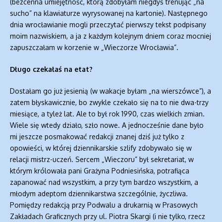
(bezcenna umiejętność, którą zdobyłam niegdyś trenując „na
sucho” na klawiaturze wyrysowanej na kartonie). Następnego
dnia wrocławianie mogli przeczytać pierwszy tekst podpisany
moim nazwiskiem, a ja z każdym kolejnym dniem coraz mocniej
zapuszczałam w korzenie w „Wieczorze Wrocławia”.
Długo czekałaś na etat?
Dostałam go już jesienią (w wakacje byłam „na wierszówce”), a
zatem błyskawicznie, bo zwykle czekało się na to nie dwa-trzy
miesiące, a tyleż lat. Ale to był rok 1990, czas wielkich zmian.
Wiele się wtedy działo, szło nowe. A jednocześnie dane było
mi jeszcze posmakować redakcji znanej dziś już tylko z
opowieści, w której dziennikarskie szlify zdobywało się w
relacji mistrz-uczeń. Sercem „Wieczoru” był sekretariat, w
którym królowała pani Grażyna Podniesińska, potrafiąca
zapanować nad wszystkim, a przy tym bardzo wszystkim, a
młodym adeptom dziennikarstwa szczególnie, życzliwa.
Pomiędzy redakcją przy Podwalu a drukarnią w Prasowych
Zakładach Graficznych przy ul. Piotra Skargi (i nie tylko, rzecz